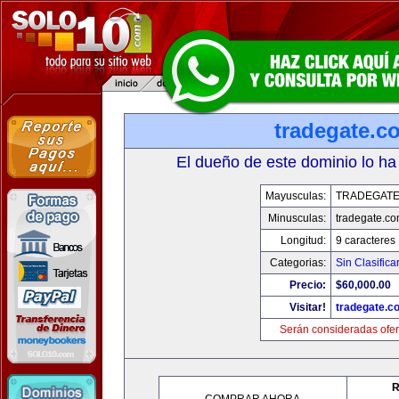
tradegate.c
El dueño de este dominio lo ha
Mayusculas:
TRADEGAT
Minusculas:
tradegate.c
Longitud:
9 caracteres
Categorias:
Sin Clasifica
Precio:
$60,000.00
Visitar!
tradegate.c
Serán consideradas ofer
R