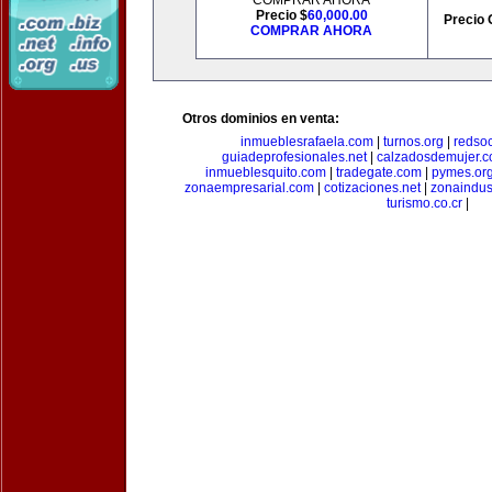
COMPRAR AHORA
Precio $
60,000.00
Precio 
COMPRAR AHORA
Otros dominios en venta:
inmueblesrafaela.com
|
turnos.org
|
redso
guiadeprofesionales.net
|
calzadosdemujer.
inmueblesquito.com
|
tradegate.com
|
pymes.or
zonaempresarial.com
|
cotizaciones.net
|
zonaindus
turismo.co.cr
|