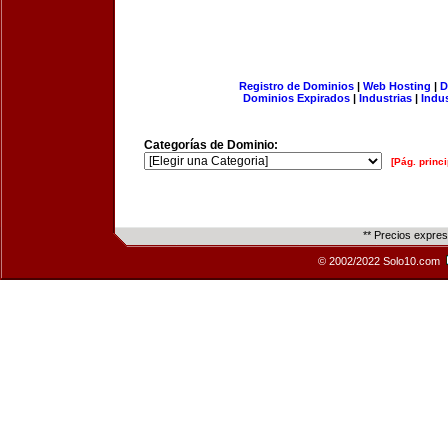
Registro de Dominios
|
Web Hosting
|
D
Dominios Expirados
|
Industrias
|
Indu
Categorías de Dominio:
[Pág. princi
** Precios expre
© 2002/2022 Solo10.com