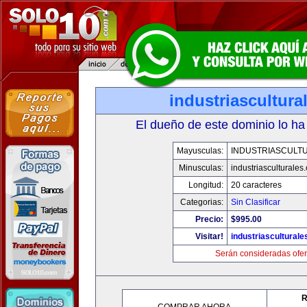
industriascultur
El dueño de este dominio lo ha
Mayusculas:
INDUSTRIASCULT
Minusculas:
industriasculturales
Longitud:
20 caracteres
Categorias:
Sin Clasificar
Precio:
$995.00
Visitar!
industriascultural
Serán consideradas ofer
R