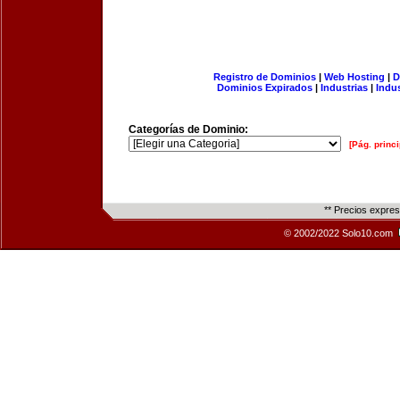
Registro de Dominios
|
Web Hosting
|
D
Dominios Expirados
|
Industrias
|
Indu
Categorías de Dominio:
[Pág. princi
** Precios expre
© 2002/2022 Solo10.com