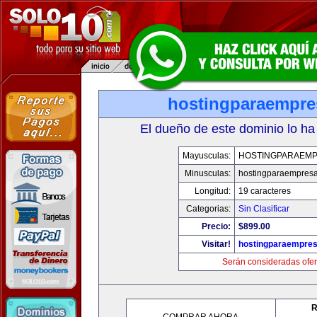
hostingparaempr
El dueño de este dominio lo ha
Mayusculas:
HOSTINGPARAEM
Minusculas:
hostingparaempres
Longitud:
19 caracteres
Categorias:
Sin Clasificar
Precio:
$899.00
Visitar!
hostingparaempre
Serán consideradas ofer
R