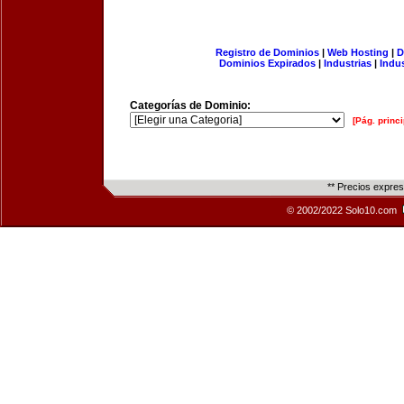
Registro de Dominios
|
Web Hosting
|
D
Dominios Expirados
|
Industrias
|
Indu
Categorías de Dominio:
[Pág. princi
** Precios expre
© 2002/2022 Solo10.com