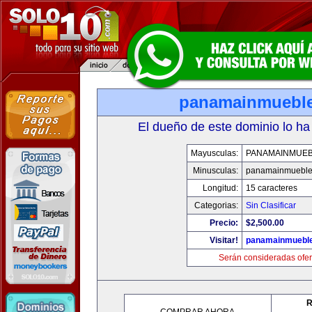
panamainmuebl
El dueño de este dominio lo ha
Mayusculas:
PANAMAINMUE
Minusculas:
panamainmueble
Longitud:
15 caracteres
Categorias:
Sin Clasificar
Precio:
$2,500.00
Visitar!
panamainmuebl
Serán consideradas ofer
R