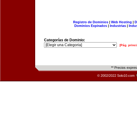
Registro de Dominios
|
Web Hosting
|
D
Dominios Expirados
|
Industrias
|
Indu
Categorías de Dominio:
[Pág. princi
** Precios expre
© 2002/2022 Solo10.com