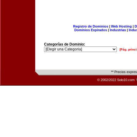
Registro de Dominios
|
Web Hosting
|
D
Dominios Expirados
|
Industrias
|
Indu
Categorías de Dominio:
[Pág. princi
** Precios expre
© 2002/2022 Solo10.com