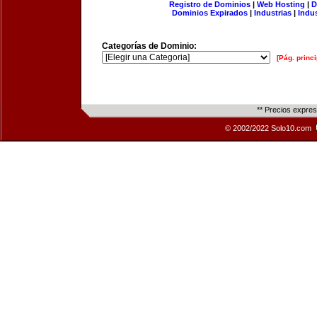
Registro de Dominios
|
Web Hosting
|
D
Dominios Expirados
|
Industrias
|
Indu
Categorías de Dominio:
[Pág. princi
** Precios expre
© 2002/2022 Solo10.com