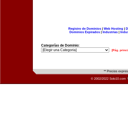
Registro de Dominios
|
Web Hosting
|
D
Dominios Expirados
|
Industrias
|
Indu
Categorías de Dominio:
[Pág. princi
** Precios expre
© 2002/2022 Solo10.com