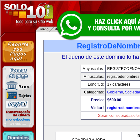
RegistroDeNomb
El dueño de este dominio lo ha
Mayusculas:
REGISTRODENO
Minusculas:
registrodenombres
Longitud:
17 caracteres
Categorias:
Gobierno
,
Socieda
Precio:
$600.00
Visitar!
registrodenombr
Serán consideradas ofer
R