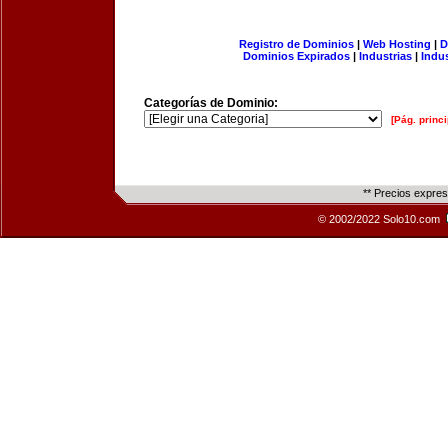
Registro de Dominios
|
Web Hosting
|
D
Dominios Expirados
|
Industrias
|
Indu
Categorías de Dominio:
[Pág. princi
** Precios expre
© 2002/2022 Solo10.com